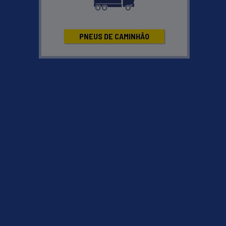
Eagle Touring, perfeita combinação entre desempenho e
controle
PNEUS DE CAMINHÂO
6X de
R$92,98
Ou,
R$557,90
á vista
Kit 4 pneus R$2.231,60
COMPRAR
ENCONTRAR LOJAS
Preço sem frete. Montagem não incluída -
veja condições
Atributos