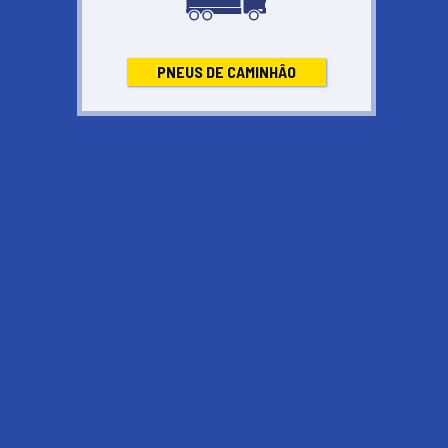
Pneu para SUVs e Pick Ups eleito como equipamento original
pelos principais fabricantes de veículos.
6X de
PNEUS DE CAMINHÂO
R$213,32
Ou,
R$1.279,90
á vista
Kit 4 pneus R$5.119,60
COMPRAR
ENCONTRAR LOJAS
Preço sem frete. Montagem não incluída -
veja condições
Atributos
Especificações Completas
Medidas Disponíveis